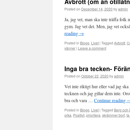
Avbrott (om än otillåtn
Posted on
December 14, 2020
by
admin
Ja, jag vet, man ska inte träffa folk
gym. Jag vet det. Men, jag vet ocks
reading
→
Posted in
Blogg
,
Livet
|
Tagged
Avbrott
,
C
vänner
|
Leave a comment
Inga bra tecken- Förä
Posted on
October 22, 2020
by
admin
Vet inte riktigt hur eller vad jag s
tecknen och jag gillar dem inte. Or
bra och vara …
Continue reading
Posted in
Blogg
,
Livet
|
Tagged
Berg och
orka
,
Positivt
,
prioritera
,
skrämmer bort
,
ta