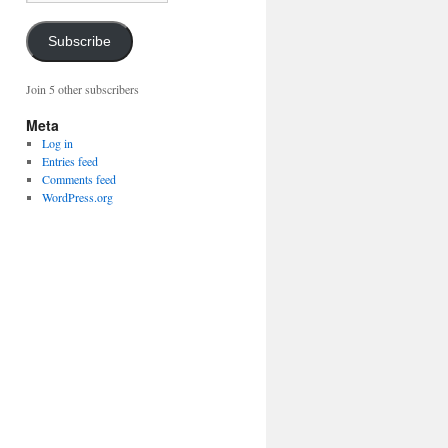
m
a
i
Subscribe
l
A
Join 5 other subscribers
d
d
Meta
r
Log in
e
Entries feed
s
Comments feed
s
WordPress.org