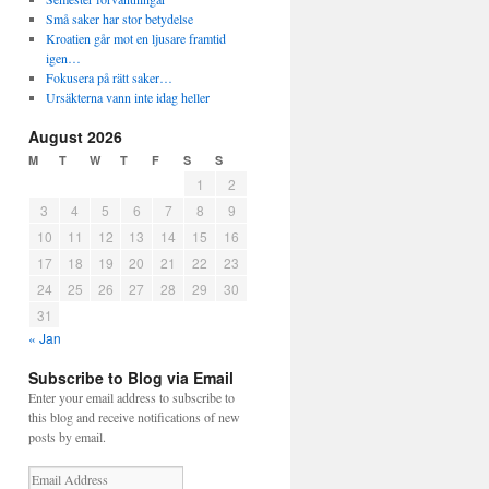
Små saker har stor betydelse
Kroatien går mot en ljusare framtid
igen…
Fokusera på rätt saker…
Ursäkterna vann inte idag heller
August 2026
M
T
W
T
F
S
S
1
2
3
4
5
6
7
8
9
10
11
12
13
14
15
16
17
18
19
20
21
22
23
24
25
26
27
28
29
30
31
« Jan
Subscribe to Blog via Email
Enter your email address to subscribe to
this blog and receive notifications of new
posts by email.
E