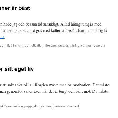
nner är bäst
en hade jag och Sessan tid samtidigt. Alltid härligt umgås med
bara ett plus. Och så gos med katterna förstås, kan man aldrig få
g
→
st
,
målsättning
,
mat
,
motivation
,
Sessan
,
tomater
,
träning
,
vänner
|
Leave a
 sitt eget liv
 att saker ska hålla i längden måste man ha motivation. Det måste
t man genomför saker även när det är tungt och bär emot. Du måste
et liv
,
motivation
,
pepp
,
stöd
,
vänner
|
Leave a comment