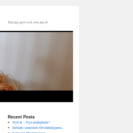
Vad jag gjort och vem jag är
Recent Posts
Nytt år – Nya möjligheter?
Infriade semestern förväntningarna…
Semester förväntningar