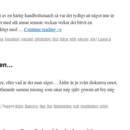
ljt av en härlig handbollsmatch så var det tydligt att något inte är
 med allt annat senaste veckan verkar det blivit en
riktigt med …
Continue reading
→
ika
,
Handboll
,
mentalt
,
otillräcklig
,
Slut
,
träna
,
trött
,
vänner
,
vila
|
Leave a
gen…
visare, eller vad är det man säger… Äldre är ju svårt diskutera emot,
ortfarande samma misstag som sårar mig själv genom att bry mig
|
Tagged
äldre
,
Bakning
,
fika
,
fira
,
födelsedag
,
gott
,
kladdkakor
,
roligt
,