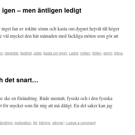
igen – men äntligen ledigt
 inget fan av toklite sömn och kasta om dygnet hejvilt till höger
ite väl mycket den här månaden med fackliga möten som gör att
en
,
dagjobb
,
fackligt
,
Jobb
,
kasta om dygn
,
Ledig
,
möten
,
Sliten
,
sömn
,
träna
,
h det snart…
e ske en förändring. Både mentalt, fysiskt och i den fysiska
t för mycket som får mig att må dåligt. En del saker kan jag
rändring
,
motivation
,
tid
,
träning
,
vänner
|
Leave a comment