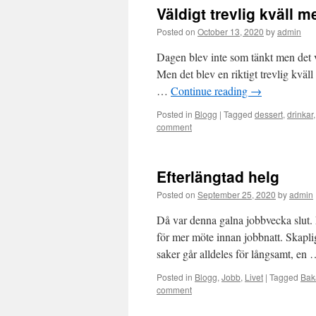
Väldigt trevlig kväll 
Posted on
October 13, 2020
by
admin
Dagen blev inte som tänkt men det var 
Men det blev en riktigt trevlig kväl
…
Continue reading
→
Posted in
Blogg
|
Tagged
dessert
,
drinkar
comment
Efterlängtad helg
Posted on
September 25, 2020
by
admin
Då var denna galna jobbvecka slut.
för mer möte innan jobbnatt. Skapligt
saker går alldeles för långsamt, en
Posted in
Blogg
,
Jobb
,
Livet
|
Tagged
Bak
comment