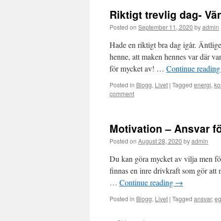
Riktigt trevlig dag- Vä
Posted on
September 11, 2020
by
admin
Hade en riktigt bra dag igår. Äntlig
henne, att maken hennes var där var 
för mycket av! …
Continue readin
Posted in
Blogg
,
Livet
|
Tagged
energi
,
ko
comment
Motivation – Ansvar för
Posted on
August 28, 2020
by
admin
Du kan göra mycket av vilja men för
finnas en inre drivkraft som gör at
…
Continue reading
→
Posted in
Blogg
,
Livet
|
Tagged
ansvar
,
eg