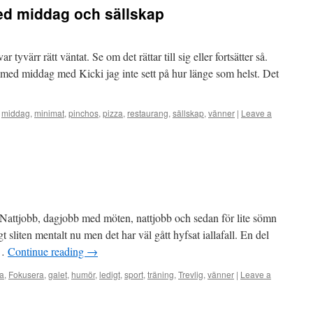
med middag och sällskap
tyvärr rätt väntat. Se om det rättar till sig eller fortsätter så.
l med middag med Kicki jag inte sett på hur länge som helst. Det
,
middag
,
minimat
,
pinchos
,
pizza
,
restaurang
,
sällskap
,
vänner
|
Leave a
 Nattjobb, dagjobb med möten, nattjobb och sedan för lite sömn
 sliten mentalt nu men det har väl gått hyfsat iallafall. En del
 …
Continue reading
→
a
,
Fokusera
,
galet
,
humör
,
ledigt
,
sport
,
träning
,
Trevlig
,
vänner
|
Leave a