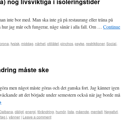
a) nog livsviktiga i isoleringstider
 man inte bor med. Man ska inte gå på restaurang eller träna på
å hur jag mår och fungerar, någe sånär i alla fall. Om …
Continue
orona
,
fysisk
,
middag
,
närhet
,
otillåtet
,
pinchos
,
psyke
,
restriktioner
,
Social
,
ndring måste ske
ka göra men något måste göras och det ganska fort. Jag känner igen
oväckande att det började under semestern också när jag borde må
→
 Dalbana
,
dåligt
,
energi
,
förändring
,
humör
,
lista
,
mående
,
mentalt
,
Negativt
,
 tag i
,
vänner
|
Leave a comment