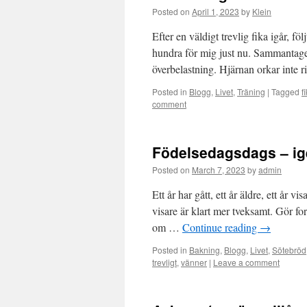
Posted on
April 1, 2023
by
Klein
Efter en väldigt trevlig fika igår, fö
hundra för mig just nu. Sammantaget
överbelastning. Hjärnan orkar inte 
Posted in
Blogg
,
Livet
,
Träning
|
Tagged
f
comment
Födelsedagsdags – i
Posted on
March 7, 2023
by
admin
Ett år har gått, ett år äldre, ett år 
visare är klart mer tveksamt. Gör f
om …
Continue reading
→
Posted in
Bakning
,
Blogg
,
Livet
,
Sötebröd
trevligt
,
vänner
|
Leave a comment