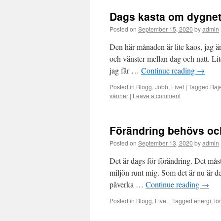
Dags kasta om dygnet 
Posted on
September 15, 2020
by
admin
Den här månaden är lite kaos, jag är
och vänster mellan dag och natt. L
jag får …
Continue reading
→
Posted in
Blogg
,
Jobb
,
Livet
|
Tagged
Baj
vänner
|
Leave a comment
Förändring behövs oc
Posted on
September 13, 2020
by
admin
Det är dags för förändring. Det måst
miljön runt mig. Som det är nu är de
påverka …
Continue reading
→
Posted in
Blogg
,
Livet
|
Tagged
energi
,
fö