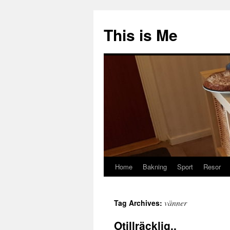
Skip
to
This is Me
content
Home
Bakning
Sport
Resor
vänner
Tag Archives:
Otillräcklig..