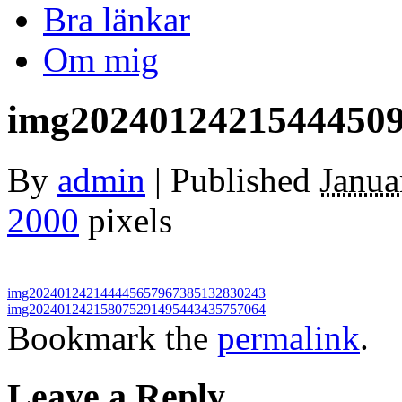
Bra länkar
Om mig
img2024012421544450
By
admin
|
Published
Janua
2000
pixels
img202401242144445657967385132830243
img202401242158075291495443435757064
Bookmark the
permalink
.
Leave a Reply